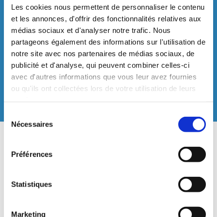
Les cookies nous permettent de personnaliser le contenu
et les annonces, d'offrir des fonctionnalités relatives aux
médias sociaux et d'analyser notre trafic. Nous
Livraison et installation par des
partageons également des informations sur l'utilisation de
professionnels
notre site avec nos partenaires de médias sociaux, de
publicité et d'analyse, qui peuvent combiner celles-ci
Notre équipe se déplace chez vous pour assurer
avec d'autres informations que vous leur avez fournies
la livraison, mais aussi l'installation de tous vos
ou qu'ils ont collectées lors de votre utilisation de leurs
appareils.
services.
Sélection
Nécessaires
du
consentement
Préférences
Statistiques
Marketing