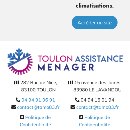
climatisations.
Accéder au site
282 Rue de Nice,
15 avenue des Ilaires,


83100 TOULON
83980 LE LAVANDOU
04 94 91 06 91
04 94 15 01 94


contact@tamo83.fr
contact@tamo83.fr


Politique de
Politique de


Confidentialité
Confidentialité