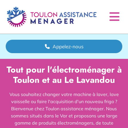
Accéder au contenu
Appelez-nous
Tout pour l'électroménager à
Toulon et au Le Lavandou
Vous souhaitez changer votre machine à laver, lave
vaisselle ou faire l'acquisition d'un nouveau frigo ?
Bienvenue chez Toulon assistance ménager. Nous
sommes situés dans le Var et proposons une large
gamme de produits électroménagers, de toute