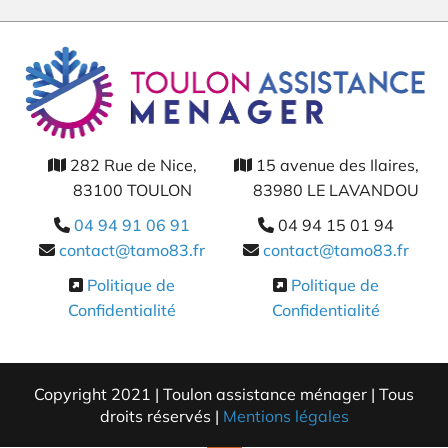
282 Rue de Nice,
15 avenue des Ilaires,


83100 TOULON
83980 LE LAVANDOU
04 94 91 06 91
04 94 15 01 94


contact@tamo83.fr
contact@tamo83.fr


Politique de
Politique de


Confidentialité
Confidentialité
Copyright 2021 | Toulon assistance ménager | Tous
droits réservés |
Mentions légales