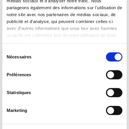
médias sociaux et d'analyser notre trafic. Nous
partageons également des informations sur l'utilisation de
Email*
notre site avec nos partenaires de médias sociaux, de
publicité et d'analyse, qui peuvent combiner celles-ci
avec d'autres informations que vous leur avez fournies
ou qu'ils ont collectées lors de votre utilisation de leurs
Message
services.
Sélection
Nécessaires
du
consentement
Préférences
En soumettant ce formulaire, vous acceptez que
les données obtenues vous concernant puissent être
collectées et utilisées aux fins indiquées ici *
Statistiques
Marketing