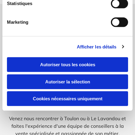
Statistiques
Nos produits
Marketing
Afin que vous ayez une idée plus précise de nos
prestations ainsi que de la gamme de produits que
nous vous proposons, nous vous invitons à découvrir
Afficher les détails
cette galerie d'images.
Autoriser tous les cookies
Vous hésitez entre plusieurs appareils ? Vous ne
comprenez pas les fiches caractéristiques de ceux-ci ?
Sachez que notre équipe se tient à votre disposition,
Autoriser la sélection
du lundi au vendredi, dans l'un de nos deux points de
vente, pour vous conseiller et répondre à toutes vos
Cookies nécessaires uniquement
questions.
Venez nous rencontrer à Toulon ou à Le Lavandou et
faites l'expérience d'une équipe de conseillers à la
vente spécialisée et passionnée de son métier.