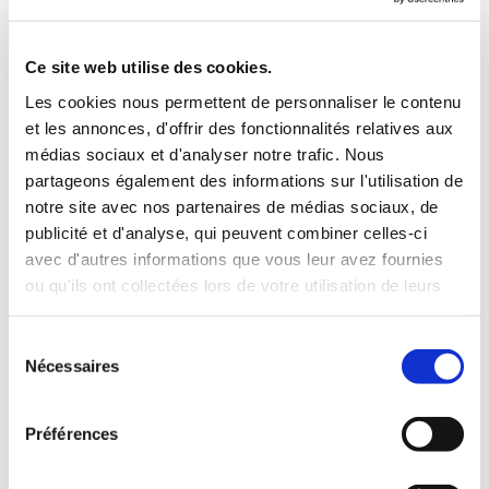
À présent, notre réputation n'est plus à faire et nous
nous sommes même spécialisés dans les domaines
Ce site web utilise des cookies.
suivants :
Les cookies nous permettent de personnaliser le contenu
et les annonces, d'offrir des fonctionnalités relatives aux
installation d'appareil électroménager pose libre
médias sociaux et d'analyser notre trafic. Nous
et intégrable (lave vaisselle, lave linge, four, table
partageons également des informations sur l'utilisation de
de cuisson...)
notre site avec nos partenaires de médias sociaux, de
réparation, vente et installation de chauffe-eau
publicité et d'analyse, qui peuvent combiner celles-ci
électrique et radiateur électrique.
avec d'autres informations que vous leur avez fournies
vente et installation de système de ventilation /
ou qu'ils ont collectées lors de votre utilisation de leurs
VMC
services.
vente de pièces détachées et d'accessoires (sacs,
Sélection
ampoules, etc...)
Nécessaires
du
Enfin, notre expertise, couplée à notre solide
consentement
expérience, nous amène à intervenir pour l'entretien, la
Préférences
réparation et la vente de petit CHR (lave vaisselle
professionnels, lave verres, four...).