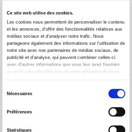
ces informations à une tierce-partie. Vous pouvez
refuser les cookies, ou être informé lorsqu'un site veut
Ce site web utilise des cookies.
écrire un cookie en réglant les préférences de votre
Les cookies nous permettent de personnaliser le contenu
navigateur.
et les annonces, d'offrir des fonctionnalités relatives aux
médias sociaux et d'analyser notre trafic. Nous
3/ Liens vers d’autres sites
partageons également des informations sur l'utilisation de
notre site avec nos partenaires de médias sociaux, de
Ce site web contient des liens vers d'autres sites.
publicité et d'analyse, qui peuvent combiner celles-ci
L'accès à un site lié à notre site se fait aux risques et
avec d'autres informations que vous leur avez fournies
périls du visiteur ou de l'utilisateur et Orange ne
ou qu'ils ont collectées lors de votre utilisation de leurs
saurait être tenue pour responsable des dommages,
services.
erreurs ou omissions présentes sur ces sites.
Sélection
Nécessaires
du
4/ Propriété intellectuelle
consentement
Préférences
L'accès au site vous confère un droit d'usage privé et
non exclusif de ce site. L'ensemble des éléments édités
sur ce site, incluant notamment les textes,
Statistiques